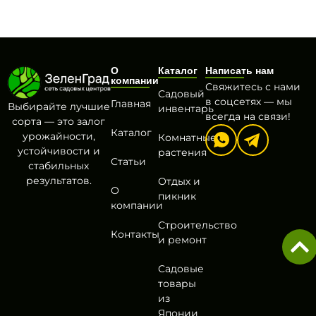
О
Каталог
Написать нам
компании
Свяжитесь с нами
Садовый
в соцсетях — мы
Главная
Выбирайте лучшие
инвентарь
всегда на связи!
сорта — это залог
Каталог
урожайности,
Комнатные
устойчивости и
растения
Статьи
стабильных
результатов.
Отдых и
О
пикник
компании
Строительство
Контакты
и ремонт
Садовые
товары
из
Японии