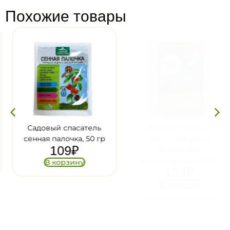
Похожие товары
Садовый спасатель
СКОР, от парши,
сенная палочка, 50 гр
мучнистой росы,
109
₽
фитофтора,
альтернариоза, 2 мл
В корзину
139
₽
В корзину