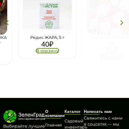
Редис ЖАРА, 5 г
Редис КИНГ-КОНГ, 5
40
₽
гр
51
₽
В корзину
В корзину
О
Каталог
Написать нам
компании
Свяжитесь с нами
Садовый
в соцсетях — мы
Главная
Выбирайте лучшие
инвентарь