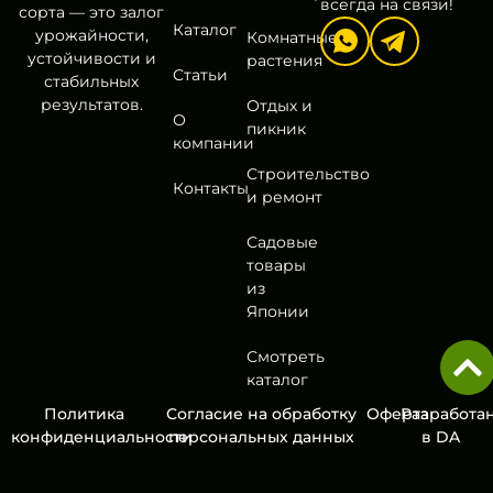
всегда на связи!
сорта — это залог
Каталог
урожайности,
Комнатные
устойчивости и
растения
Статьи
стабильных
результатов.
Отдых и
О
пикник
компании
Строительство
Контакты
и ремонт
Садовые
товары
из
Японии
Смотреть
каталог
Политика
Согласие на обработку
Оферта
Разработа
конфиденциальности
персональных данных
в
DA