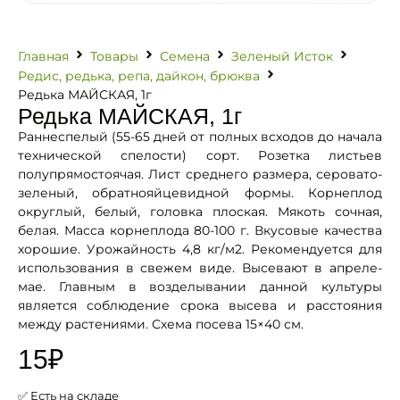
Главная
Товары
Семена
Зеленый Исток
Редис, редька, репа, дайкон, брюква
Редька МАЙСКАЯ, 1г
Редька МАЙСКАЯ, 1г
Раннеспелый (55-65 дней от полных всходов до начала
технической спелости) сорт. Розетка листьев
полупрямостоячая. Лист среднего размера, серовато-
зеленый, обратнояйцевидной формы. Корнеплод
округлый, белый, головка плоская. Мякоть сочная,
белая. Масса корнеплода 80-100 г. Вкусовые качества
хорошие. Урожайность 4,8 кг/м2. Рекомендуется для
использования в свежем виде. Высевают в апреле-
мае. Главным в возделывании данной культуры
является соблюдение срока высева и расстояния
между растениями. Схема посева 15×40 см.
15
₽
✅ Есть на складе