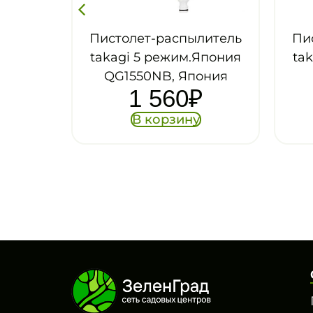
пылитель
Пистолет-распылитель
м.Япония
takagi 5 режим.Япония
Япония
QG1159NB
0
₽
800
₽
ину
В корзину