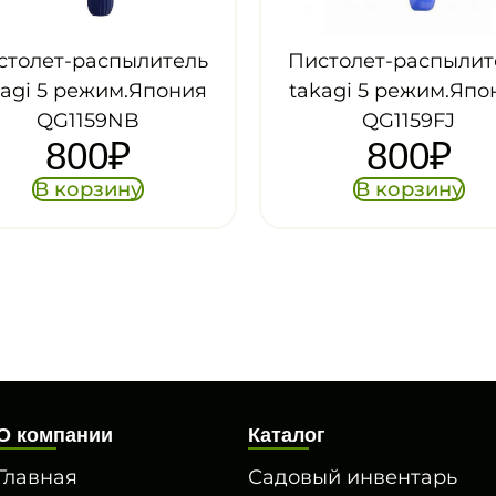
Пистолет-распылитель
Пистолет-распы
takagi 5 режим.Япония
takagi 4 режим.
QG1159FJ
QG1213NB
800
₽
1 300
В корзину
В корзину
О компании
Каталог
Главная
Садовый инвентарь