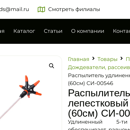
ds@mail.ru
Смотреть филиалы
ая
Каталог
Статьи
О компании
Конта
Главная
Товары
П
Дождеватели, рассеив
Распылитель удлиненны
(60см) СИ-00546
Распылитель
лепестковый 
(60см) СИ-0
Удлиненный 5-ти
обеспечивает равном