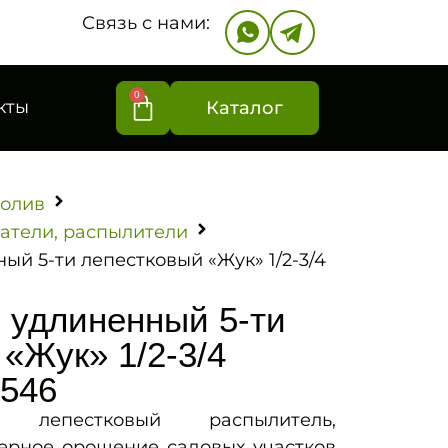
Связь с нами:
0
кты
Каталог
олив
атели, распылители
й 5-ти лепестковый «Жук» 1/2-3/4
 удлиненный 5-ти
«Жук» 1/2-3/4
0546
 лепестковый распылитель,
ерное орошение садовых участков