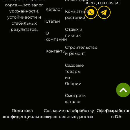
всегда на связи!
сорта — это залог
Каталог
урожайности,
Комнатные
устойчивости и
растения
Статьи
стабильных
результатов.
Отдых и
О
пикник
компании
Строительство
Контакты
и ремонт
Садовые
товары
из
Японии
Смотреть
каталог
Политика
Согласие на обработку
Оферта
Разработа
конфиденциальности
персональных данных
в
DA