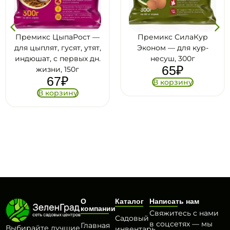
ыпаРост —
Премикс СилаКур
гусят, утят,
Эконом — для кур-
 первых дн.
несуш, 300г
65
₽
, 150г
7
₽
В корзину
рзину
О
Каталог
Написать нам
компании
Свяжитесь с нами
Садовый
в соцсетях — мы
Главная
Выбирайте лучшие
инвентарь