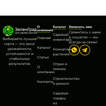
О
Каталог
Написать нам
компании
Свяжитесь с нами
Садовый
в соцсетях — мы
Главная
Выбирайте лучшие
инвентарь
всегда на связи!
сорта — это залог
Каталог
урожайности,
Комнатные
устойчивости и
растения
Статьи
стабильных
результатов.
Отдых и
О
пикник
компании
Строительство
Контакты
и ремонт
Садовые
товары
из