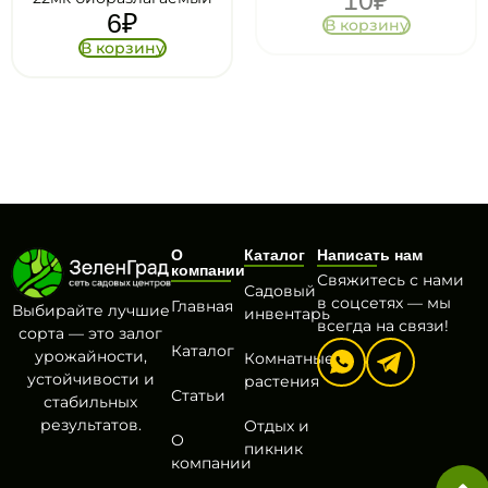
6
₽
В корзину
В корзину
О
Каталог
Написать нам
компании
Свяжитесь с нами
Садовый
в соцсетях — мы
Главная
Выбирайте лучшие
инвентарь
всегда на связи!
сорта — это залог
Каталог
урожайности,
Комнатные
устойчивости и
растения
Статьи
стабильных
результатов.
Отдых и
О
пикник
компании