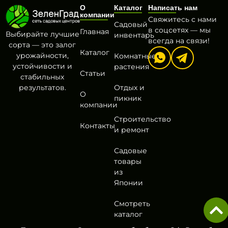
О
Каталог
Написать нам
компании
Свяжитесь с нами
Садовый
в соцсетях — мы
Главная
Выбирайте лучшие
инвентарь
всегда на связи!
сорта — это залог
Каталог
урожайности,
Комнатные
устойчивости и
растения
Статьи
стабильных
результатов.
Отдых и
О
пикник
компании
Строительство
Контакты
и ремонт
Садовые
товары
из
Японии
Смотреть
каталог