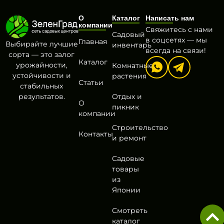
О
Каталог
Написать нам
компании
Свяжитесь с нами
Садовый
в соцсетях — мы
Главная
Выбирайте лучшие
инвентарь
всегда на связи!
сорта — это залог
Каталог
урожайности,
Комнатные
устойчивости и
растения
Статьи
стабильных
результатов.
Отдых и
О
пикник
компании
Строительство
Контакты
и ремонт
Садовые
товары
из
Японии
Смотреть
каталог