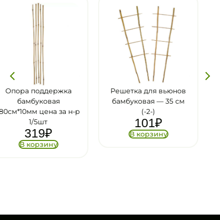
Решетка для вьюнов
Поддержка Бамбук 
бамбуковая — 35 см
пластике, 11-120см,
-р
(-2-)
GREEN APPLE
101
₽
78
₽
В корзину
В корзину