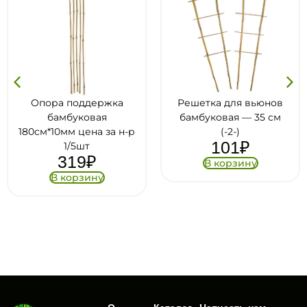
оддержка
Решетка для вьюнов
Поддержка
ковая
бамбуковая — 35 см
пластике,
цена за н-р
(-2-)
GREEN
101
₽
7
5шт
9
₽
В корзину
В ко
рзину