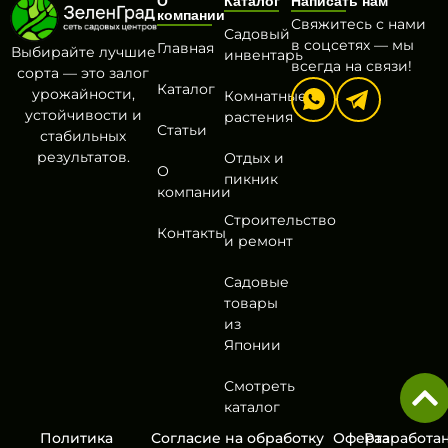
О
Каталог
Написать нам
компании
Свяжитесь с нами
Садовый
в соцсетях — мы
Главная
Выбирайте лучшие
инвентарь
всегда на связи!
сорта — это залог
Каталог
урожайности,
Комнатные
устойчивости и
растения
Статьи
стабильных
результатов.
Отдых и
О
пикник
компании
Строительство
Контакты
и ремонт
Садовые
товары
из
Японии
Смотреть
каталог
Политика
Согласие на обработку
Оферта
Разработа