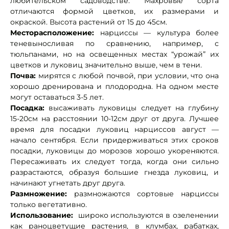
любительском садоводстве. Махровые сорта
отличаются формой цветков, их размерами и
окраской. Высота растений от 15 до 45см.
Месторасположение:
нарциссы — культура более
теневыносливая по сравнению, например, с
тюльпанами, но на освещенных местах “урожай” их
цветков и луковиц значительно выше, чем в тени.
Почва:
мирятся с любой почвой, при условии, что она
хорошо дренирована и плодородна. На одном месте
могут оставаться 3-5 лет.
Посадка:
высаживать луковицы следует на глубину
15-20см на расстоянии 10-12см друг от друга. Лучшее
время для посадки луковиц нарциссов август —
начало сентября. Если придерживаться этих сроков
посадки, луковицы до морозов хорошо укореняются.
Пересаживать их следует тогда, когда они сильно
разрастаются, образуя большие гнезда луковиц, и
начинают угнетать друг друга.
Размножение:
размножаются сортовые нарциссы
только вегетативно.
Использование:
широко используются в озеленении
как раноцветущие растения, в клумбах, рабатках,