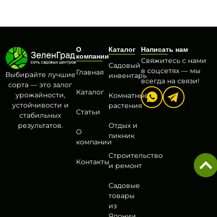
О
Каталог
Написать нам
компании
Свяжитесь с нами
Садовый
в соцсетях — мы
Главная
Выбирайте лучшие
инвентарь
всегда на связи!
сорта — это залог
Каталог
урожайности,
Комнатные
устойчивости и
растения
Статьи
стабильных
результатов.
Отдых и
О
пикник
компании
Строительство
Контакты
и ремонт
Садовые
товары
из
Японии