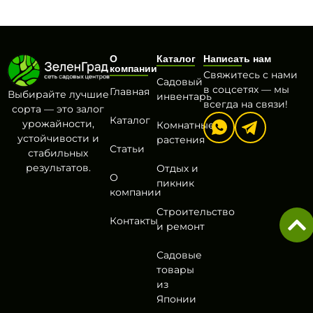
О
Каталог
Написать нам
компании
Свяжитесь с нами
Садовый
в соцсетях — мы
Главная
Выбирайте лучшие
инвентарь
всегда на связи!
сорта — это залог
Каталог
урожайности,
Комнатные
устойчивости и
растения
Статьи
стабильных
результатов.
Отдых и
О
пикник
компании
Строительство
Контакты
и ремонт
Садовые
товары
из
Японии