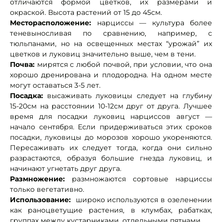
отличаются формой цветков, их размерами и
окраской. Высота растений от 15 до 45см.
Месторасположение:
нарциссы — культура более
теневыносливая по сравнению, например, с
тюльпанами, но на освещенных местах “урожай” их
цветков и луковиц значительно выше, чем в тени.
Почва:
мирятся с любой почвой, при условии, что она
хорошо дренирована и плодородна. На одном месте
могут оставаться 3-5 лет.
Посадка:
высаживать луковицы следует на глубину
15-20см на расстоянии 10-12см друг от друга. Лучшее
время для посадки луковиц нарциссов август —
начало сентября. Если придерживаться этих сроков
посадки, луковицы до морозов хорошо укореняются.
Пересаживать их следует тогда, когда они сильно
разрастаются, образуя большие гнезда луковиц, и
начинают угнетать друг друга.
Размножение:
размножаются сортовые нарциссы
только вегетативно.
Использование:
широко используются в озеленении
как раноцветущие растения, в клумбах, рабатках,
группах между кустарниками, отдельными пятнами.