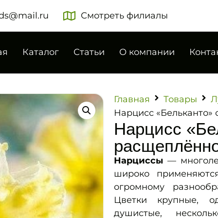
ds@mail.ru
Смотреть филиалы
ая
Каталог
Статьи
О компании
Конта
Главная
Товары
Л
Нарцисс «Бельканто» 
Нарцисс «Бе
расщеплённо
Нарциссы
— многолет
широко применяютс
огромному разнооб
Цветки крупные, о
душистые, нескол