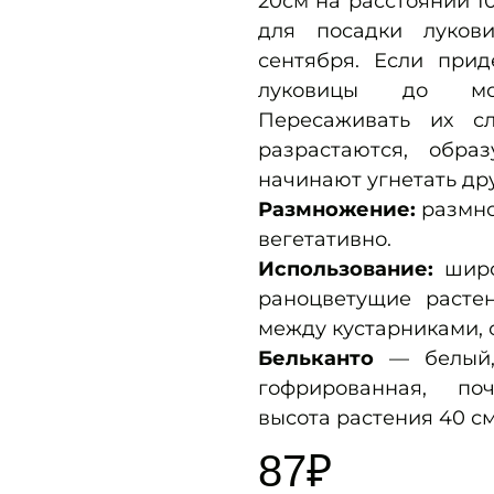
20см на расстоянии 10
для посадки луков
сентября. Если прид
луковицы до мор
Пересаживать их сл
разрастаются, обра
начинают угнетать др
Размножение:
размно
вегетативно.
Использование:
широк
раноцветущие растен
между кустарниками,
Бельканто
— белый, 
гофрированная, по
высота растения 40 см
87
₽