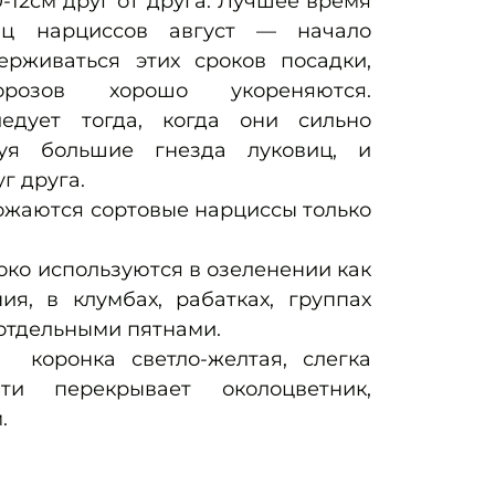
-12см друг от друга. Лучшее время
иц нарциссов август — начало
ерживаться этих сроков посадки,
озов хорошо укореняются.
едует тогда, когда они сильно
зуя большие гнезда луковиц, и
уг друга.
жаются сортовые нарциссы только
о используются в озеленении как
ия, в клумбах, рабатках, группах
 отдельными пятнами.
коронка светло-желтая, слегка
чти перекрывает околоцветник,
.