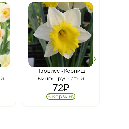
ш
Нарцисс «Бритиш
й
Гэмбл» трубчатый
99
₽
В корзину