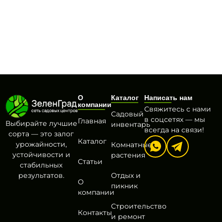
О
Каталог
Написать нам
компании
Свяжитесь с нами
Садовый
в соцсетях — мы
Главная
Выбирайте лучшие
инвентарь
всегда на связи!
сорта — это залог
Каталог
урожайности,
Комнатные
устойчивости и
растения
Статьи
стабильных
результатов.
Отдых и
О
пикник
компании
Строительство
Контакты
и ремонт