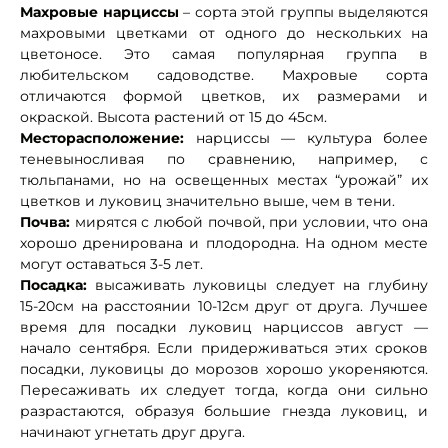
Махровые нарциссы
– сорта этой группы выделяются
махровыми цветками от одного до нескольких на
цветоносе. Это самая популярная группа в
любительском садоводстве. Махровые сорта
отличаются формой цветков, их размерами и
окраской. Высота растений от 15 до 45см.
Месторасположение:
нарциссы — культура более
теневыносливая по сравнению, например, с
тюльпанами, но на освещенных местах “урожай” их
цветков и луковиц значительно выше, чем в тени.
Почва:
мирятся с любой почвой, при условии, что она
хорошо дренирована и плодородна. На одном месте
могут оставаться 3-5 лет.
Посадка:
высаживать луковицы следует на глубину
15-20см на расстоянии 10-12см друг от друга. Лучшее
время для посадки луковиц нарциссов август —
начало сентября. Если придерживаться этих сроков
посадки, луковицы до морозов хорошо укореняются.
Пересаживать их следует тогда, когда они сильно
разрастаются, образуя большие гнезда луковиц, и
начинают угнетать друг друга.