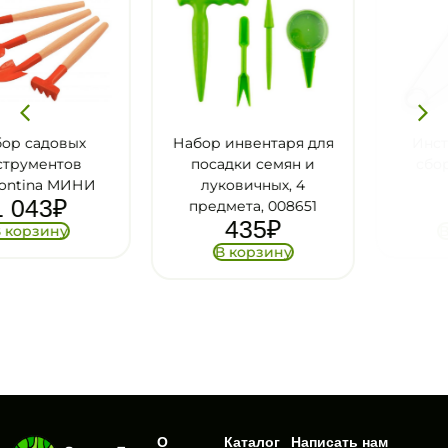
Набор инвентаря для
Инструменты для
посадки семян и
сбора облепихи,
луковичных, 4
металл
123
₽
предмета, 008651
435
₽
В корзину
В корзину
О
Каталог
Написать нам