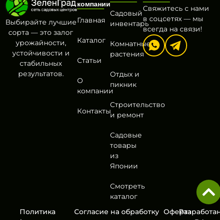
компании
Свяжитесь с нами
Садовый
в соцсетях — мы
Главная
Выбирайте лучшие
инвентарь
всегда на связи!
сорта — это залог
Каталог
урожайности,
Комнатные
устойчивости и
растения
Статьи
стабильных
результатов.
Отдых и
О
пикник
компании
Строительство
Контакты
и ремонт
Садовые
товары
из
Японии
Смотреть
каталог
Политика
Согласие на обработку
Оферта
Разработа