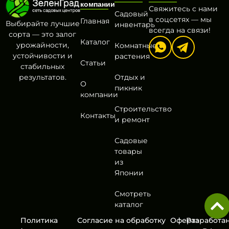
компании
Свяжитесь с нами
Садовый
в соцсетях — мы
Главная
Выбирайте лучшие
инвентарь
всегда на связи!
сорта — это залог
Каталог
урожайности,
Комнатные
устойчивости и
растения
Статьи
стабильных
результатов.
Отдых и
О
пикник
компании
Строительство
Контакты
и ремонт
Садовые
товары
из
Японии
Смотреть
каталог
Политика
Согласие на обработку
Оферта
Разработа