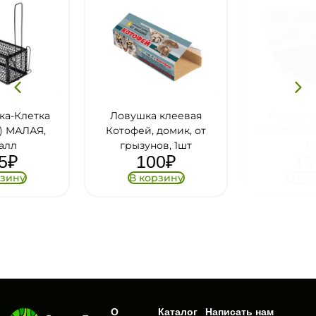
Ловушка клеевая
Ловушка клеевая
Котофей, домик, от
Котофей, от грызунов,
грызунов, 1шт
2шт
100
₽
157
₽
В корзину
В корзину
О
Каталог
Написать нам