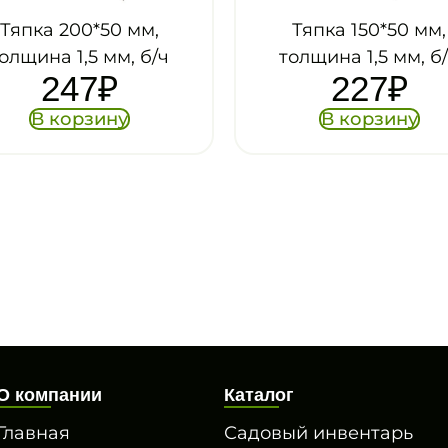
мм,
Тяпка 150*50 мм,
, б/ч
толщина 1,5 мм, б/ч
227
₽
зу
В корзину
О компании
Каталог
Главная
Садовый инвентарь