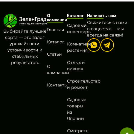
О
Каталог
Написать нам
компании
Свяжитесь с нами
Садовый
в соцсетях — мы
Главная
Выбирайте лучшие
инвентарь
всегда на связи!
сорта — это залог
Каталог
урожайности,
Комнатные
устойчивости и
растения
Статьи
стабильных
результатов.
Отдых и
О
пикник
компании
Строительство
Контакты
и ремонт
Садовые
товары
из
Японии
Смотреть