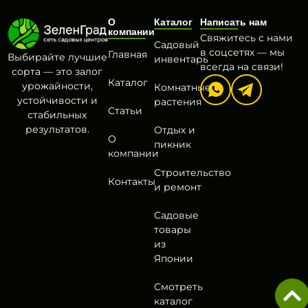
О
Каталог
Написать нам
компании
Свяжитесь с нами
Садовый
в соцсетях — мы
Главная
Выбирайте лучшие
инвентарь
всегда на связи!
сорта — это залог
Каталог
урожайности,
Комнатные
устойчивости и
растения
Статьи
стабильных
результатов.
Отдых и
О
пикник
компании
Строительство
Контакты
и ремонт
Садовые
товары
из
Японии
Смотреть
каталог