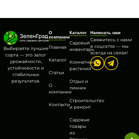
О
Каталог
Написать нам
компании
Свяжитесь с нами
Садовый
в соцсетях — мы
Главная
Выбирайте лучшие
инвентарь
всегда на связи!
сорта — это залог
Каталог
урожайности,
Комнатные
устойчивости и
растения
Статьи
стабильных
результатов.
Отдых и
О
пикник
компании
Строительство
Контакты
и ремонт
Садовые
товары
из