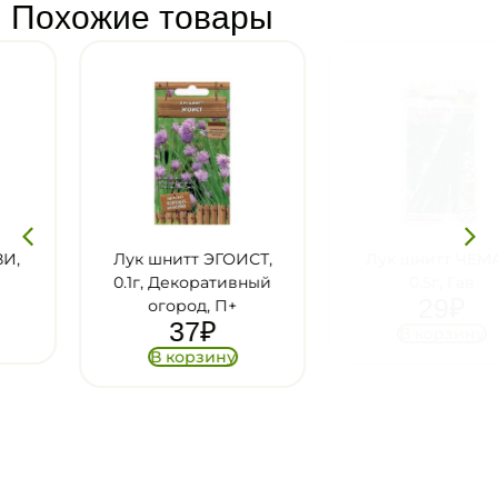
Похожие товары
Лук шнитт ЭГОИСТ,
Лук шнитт ЧЕМАЛ,
0.1г, Декоративный
0.5г, Гав
29
₽
огород, П+
37
₽
В корзину
В корзину