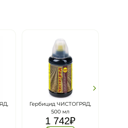
ЯД,
Гербицид ХАКЕР 300,
флакон 90 мл, Август
1 057
₽