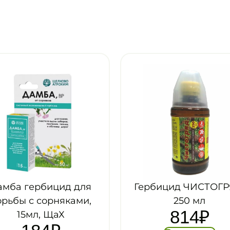
рбицид ЧИСТОГРЯД,
Гербицид ЧИСТОГР
250 мл
500 мл
814
₽
1 742
₽