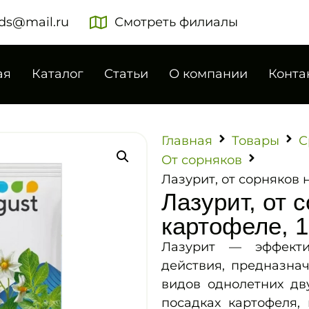
ds@mail.ru
Смотреть филиалы
ая
Каталог
Статьи
О компании
Конта
Главная
Товары
С
От сорняков
Лазурит, от сорняков н
Лазурит, от 
картофеле, 1
Лазурит — эффекти
действия, предназна
видов однолетних дв
посадках картофеля,