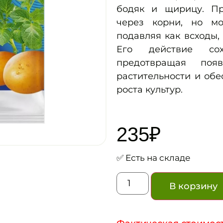
бодяк и щирицу. Пр
через корни, но мо
подавляя как всходы, 
Его действие со
предотвращая поя
растительности и об
роста культур.
235
₽
✅ Есть на складе
В корзину