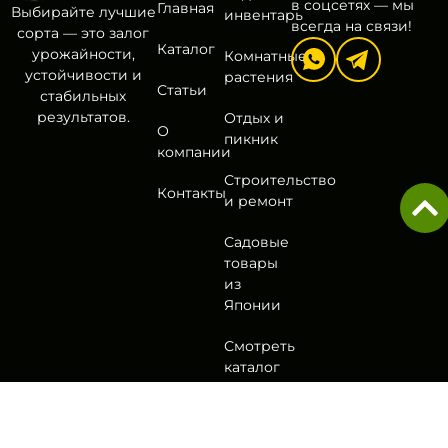
в соцсетях — мы
Главная
Выбирайте лучшие
инвентарь
всегда на связи!
сорта — это залог
Каталог
урожайности,
Комнатные
устойчивости и
растения
Статьи
стабильных
результатов.
Отдых и
О
пикник
компании
Строительство
Контакты
и ремонт
Садовые
товары
из
Японии
Смотреть
каталог
Политика
Согласие на обработку
Оферта
Разработа
конфиденциальности
персональных данных
в
DA