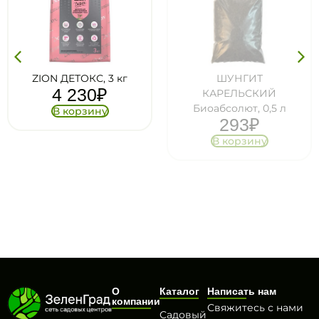
ZION ДЕТОКС, 3 кг
ШУНГИТ
4 230
₽
КАРЕЛЬСКИЙ
Биоабсолют, 0,5 л
В корзину
293
₽
В корзину
О
Каталог
Написать нам
компании
Свяжитесь с нами
Садовый