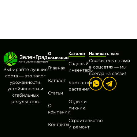
О
Каталог
Написать нам
компании
Свяжитесь с нами
Садовый
в соцсетях — мы
Главная
Выбирайте лучшие
инвентарь
всегда на связи!
сорта — это залог
Каталог
урожайности,
Комнатные
устойчивости и
растения
Статьи
стабильных
результатов.
Отдых и
О
пикник
компании
Строительство
Контакты
и ремонт