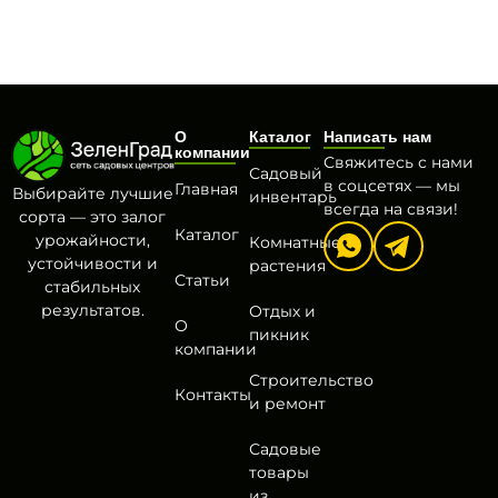
О
Каталог
Написать нам
компании
Свяжитесь с нами
Садовый
в соцсетях — мы
Главная
Выбирайте лучшие
инвентарь
всегда на связи!
сорта — это залог
Каталог
урожайности,
Комнатные
устойчивости и
растения
Статьи
стабильных
результатов.
Отдых и
О
пикник
компании
Строительство
Контакты
и ремонт
Садовые
товары
из