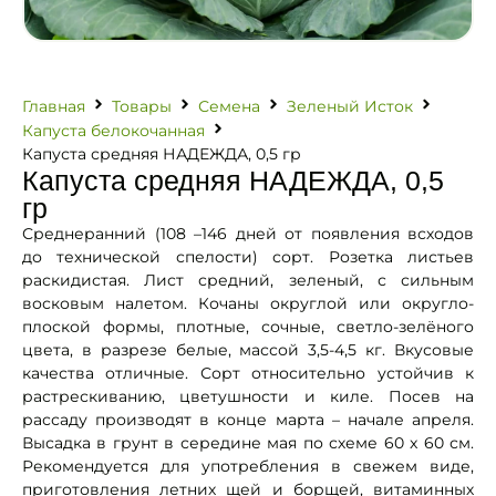
Главная
Товары
Семена
Зеленый Исток
Капуста белокочанная
Капуста средняя НАДЕЖДА, 0,5 гр
Капуста средняя НАДЕЖДА, 0,5
гр
Среднеранний (108 –146 дней от появления всходов
до технической спелости) сорт. Розетка листьев
раскидистая. Лист средний, зеленый, с сильным
восковым налетом. Кочаны округлой или округло-
плоской формы, плотные, сочные, светло-зелёного
цвета, в разрезе белые, массой 3,5-4,5 кг. Вкусовые
качества отличные. Сорт относительно устойчив к
растрескиванию, цветушности и киле. Посев на
рассаду производят в конце марта – начале апреля.
Высадка в грунт в середине мая по схеме 60 x 60 см.
Рекомендуется для употребления в свежем виде,
приготовления летних щей и борщей, витаминных