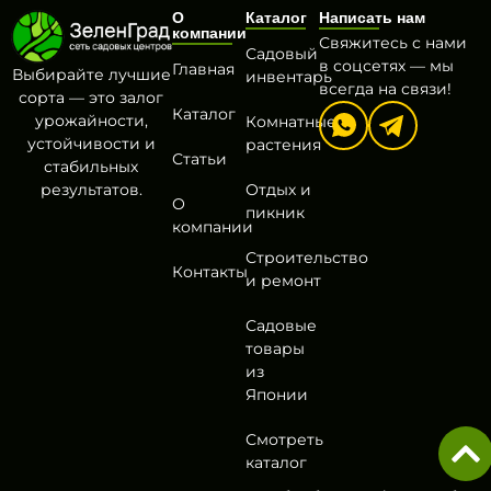
О
Каталог
Написать нам
компании
Свяжитесь с нами
Садовый
в соцсетях — мы
Главная
Выбирайте лучшие
инвентарь
всегда на связи!
сорта — это залог
Каталог
урожайности,
Комнатные
устойчивости и
растения
Статьи
стабильных
результатов.
Отдых и
О
пикник
компании
Строительство
Контакты
и ремонт
Садовые
товары
из
Японии
Смотреть
каталог