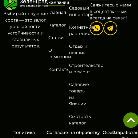
компании
Свяжитесь с нами
Садовый
в соцсетях — мы
Главная
Выбирайте лучшие
инвентарь
всегда на связи!
сорта — это залог
Каталог
урожайности,
Комнатные
устойчивости и
растения
Статьи
стабильных
результатов.
Отдых и
О
пикник
компании
Строительство
Контакты
и ремонт
Садовые
товары
из
Японии
Смотреть
каталог
Политика
Согласие на обработку
Оферта
Разработа