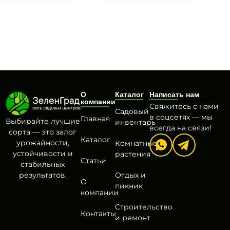
О
Каталог
Написать нам
компании
Свяжитесь с нами
Садовый
в соцсетях — мы
Главная
Выбирайте лучшие
инвентарь
всегда на связи!
сорта — это залог
Каталог
урожайности,
Комнатные
устойчивости и
растения
Статьи
стабильных
результатов.
Отдых и
О
пикник
компании
Строительство
Контакты
и ремонт