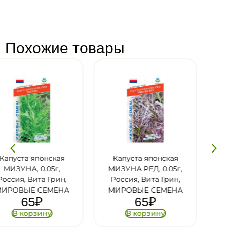
Похожие товары
Капуста японская
Капуста японская
МИЗУНА РЕД, 0.05г,
ИЗУМРУДНЫЙ УЗО
,
Россия, Вита Грин,
П+
29
₽
А
МИРОВЫЕ СЕМЕНА
65
₽
В корзину
В корзину