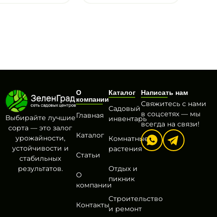
О
Каталог
Написать нам
компании
Свяжитесь с нами
Садовый
в соцсетях — мы
Главная
Выбирайте лучшие
инвентарь
всегда на связи!
сорта — это залог
Каталог
урожайности,
Комнатные
устойчивости и
растения
Статьи
стабильных
результатов.
Отдых и
О
пикник
компании
Строительство
Контакты
и ремонт