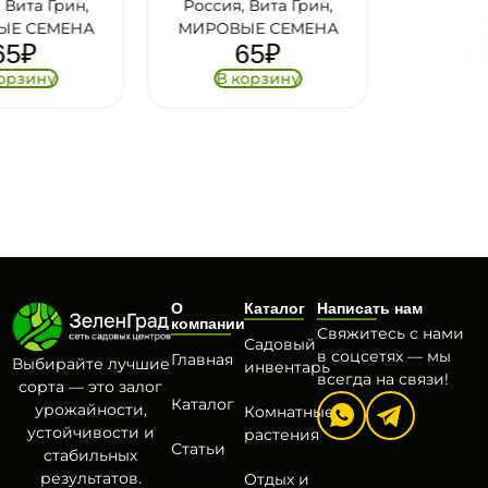
Россия, Вита Грин,
П+
29
₽
МИРОВЫЕ СЕМЕНА
65
₽
В корзину
В корзину
О
Каталог
Написать нам
компании
Свяжитесь с нами
Садовый
в соцсетях — мы
Главная
Выбирайте лучшие
инвентарь
всегда на связи!
сорта — это залог
Каталог
урожайности,
Комнатные
устойчивости и
растения
Статьи
стабильных
результатов.
Отдых и