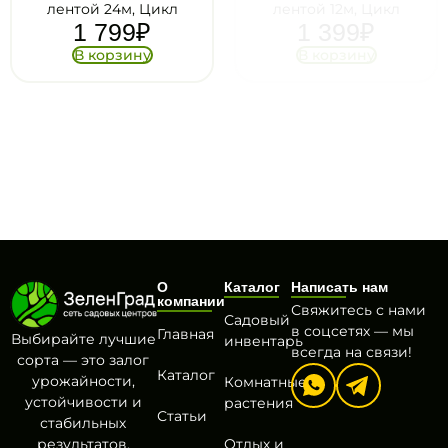
лентой 24м, Цикл
лентой 12м, Цикл
1 799
₽
1 399
₽
В корзину
В корзину
О
Каталог
Написать нам
компании
Свяжитесь с нами
Садовый
в соцсетях — мы
Главная
Выбирайте лучшие
инвентарь
всегда на связи!
сорта — это залог
Каталог
урожайности,
Комнатные
устойчивости и
растения
Статьи
стабильных
результатов.
Отдых и