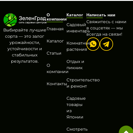
О
Каталог
Написать нам
компании
Свяжитесь с нами
Садовый
в соцсетях — мы
Главная
Выбирайте лучшие
инвентарь
всегда на связи!
сорта — это залог
Каталог
урожайности,
Комнатные
устойчивости и
растения
Статьи
стабильных
результатов.
Отдых и
О
пикник
компании
Строительство
Контакты
и ремонт
Садовые
товары
из
Японии
Смотреть