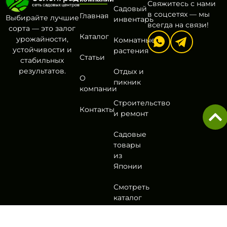
Свяжитесь с нами
Садовый
в соцсетях — мы
Главная
Выбирайте лучшие
инвентарь
всегда на связи!
сорта — это залог
Каталог
урожайности,
Комнатные
устойчивости и
растения
Статьи
стабильных
результатов.
Отдых и
О
пикник
компании
Строительство
Контакты
и ремонт
Садовые
товары
из
Японии
Смотреть
каталог
Политика
Согласие на обработку
Оферта
Разработа
конфиденциальности
персональных данных
в
DA