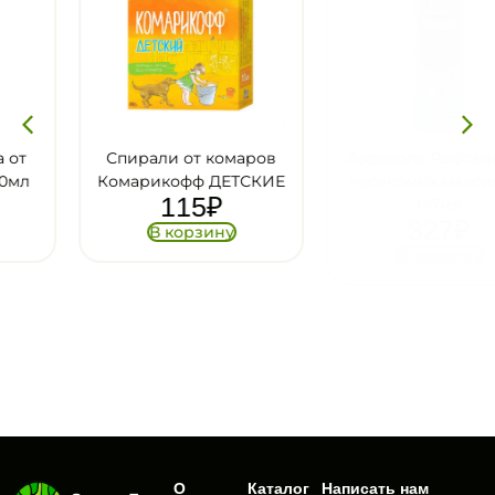
Спирали от комаров
Аэрозоль Рефтамидот
Комарикофф ДЕТСКИЕ
насекомых максимум,
115
₽
147мл
327
₽
В корзину
В корзину
О
Каталог
Написать нам