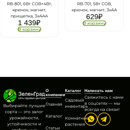
Вт,
RB-701, 5Вт СОВ,
RA-801,15Вт СОВ,Li а
крючок, магнит, 3хАА
powebank, USB,
629
₽
А
магнит, крючок,
подставка, 3 реж
В корзину
2 599
₽
В корзину
О
Каталог
Написать нам
компании
Свяжитесь с нами
Садовый
в соцсетях — мы
Главная
Выбирайте лучшие
инвентарь
всегда на связи!
сорта — это залог
Каталог
урожайности,
Комнатные
устойчивости и
растения
Статьи
стабильных