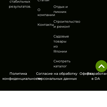
Статьи
стабильных
результатов.
Отдых и
О
пикник
компании
Строительство
Контакты
и ремонт
Садовые
товары
из
Японии
Смотреть
каталог
Политика
Согласие на обработку
Оферта
Разработа
конфиденциальности
персональных данных
в
DA