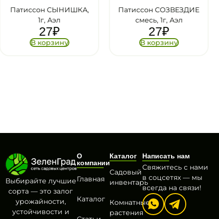
А,
Патиссон СОЗВЕЗДИЕ
Патиссон САНИ
смесь, 1г, Аэл
ДЕЛАЙТ F1, 3шт,
27
₽
Голландия, Вита Гри
МИРОВЫЕ СЕМЕН
В корзину
79
₽
В корзину
О
Каталог
Написать нам
компании
Свяжитесь с нами
Садовый
в соцсетях — мы
Главная
Выбирайте лучшие
инвентарь
всегда на связи!
сорта — это залог
Каталог
урожайности,
Комнатные
устойчивости и
растения