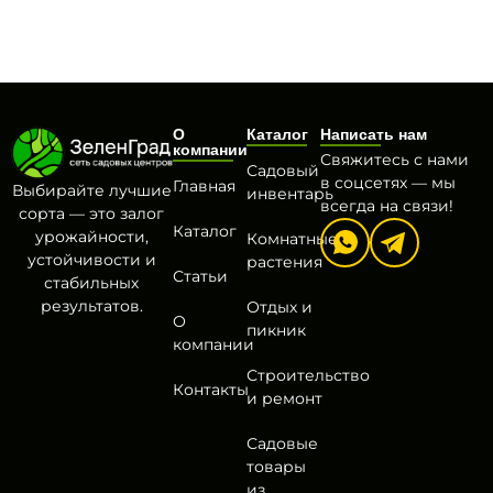
О
Каталог
Написать нам
компании
Свяжитесь с нами
Садовый
в соцсетях — мы
Главная
Выбирайте лучшие
инвентарь
всегда на связи!
сорта — это залог
Каталог
урожайности,
Комнатные
устойчивости и
растения
Статьи
стабильных
результатов.
Отдых и
О
пикник
компании
Строительство
Контакты
и ремонт
Садовые
товары
из