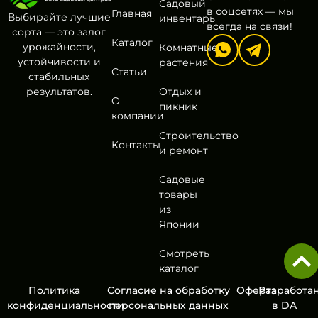
Садовый
в соцсетях — мы
Главная
Выбирайте лучшие
инвентарь
всегда на связи!
сорта — это залог
Каталог
урожайности,
Комнатные
устойчивости и
растения
Статьи
стабильных
результатов.
Отдых и
О
пикник
компании
Строительство
Контакты
и ремонт
Садовые
товары
из
Японии
Смотреть
каталог
Политика
Согласие на обработку
Оферта
Разработа
конфиденциальности
персональных данных
в
DA