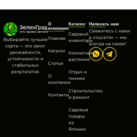
О
Каталог
Написать нам
компании
Свяжитесь с нами
Садовый
в соцсетях — мы
Главная
Выбирайте лучшие
инвентарь
всегда на связи!
сорта — это залог
Каталог
урожайности,
Комнатные
устойчивости и
растения
Статьи
стабильных
результатов.
Отдых и
О
пикник
компании
Строительство
Контакты
и ремонт
Садовые
товары
из
Японии