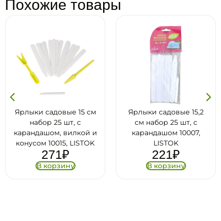
Похожие товары
е 15 см
Ярлыки садовые 15,2
Табличка поса
т, с
см набор 25 шт, с
12 см узкие, 
илкой и
карандашом 10007,
пластик, Gr
162
₽
 LISTOK
LISTOK
221
₽
В корзи
ну
В корзину