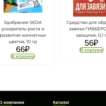
Удобрение SEDA
Средство для обра
скоритель роста и
завязи ГИББЕРСИ
азвития комнатных
овощное, 0,1 г
56
₽
цветов, 10 гр
66
₽
В корзину
В корзину
О компании
Каталог