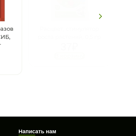
зов
Расцвет, стимулятор
Б,
роста растений, 0,5 гр
37
₽
В корзину
Написать нам