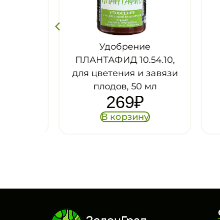
ано-
Удобрение
е
ПЛАНТАФИД 10.54.10,
у
,
для цветения и завязи
р
50 мл
плодов, 50 мл
269
₽
В корзину