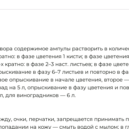
вора со­дер­жимое ампулы растворить в количе
атно: в фазе цветения 1 кисти; в фазе цветения
х кратно: в фазе 2–3 наст. листьев; в фазе цве
опрыскивание в фазу 6–7 листьев и повторно в 
вое опрыскивание в начале цве­те­ния, второе 
рад на 5 л, опрыскивание в фазу цветения и по
, для вино­град­ников — 6 л.
ду, очки, перчатки, запрещается принимать пи
попадании на кожу — смыть водой с мылом; в 