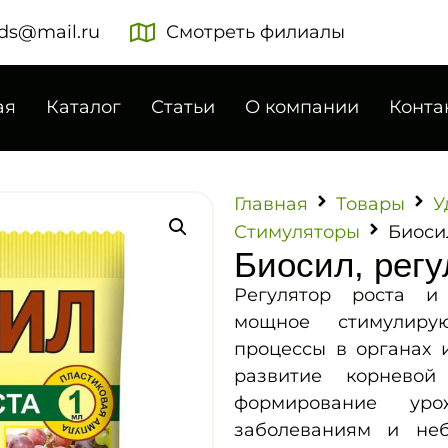
ds@mail.ru
Смотреть филиалы
ая
Каталог
Статьи
О компании
Конта
Главная
Товары
У
Стимуляторы
Биосил
Биосил, регу
Регулятор роста и
мощное стимулир
процессы в органах и
развитие корневой
формирование урож
заболеваниям и неб