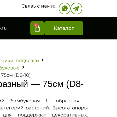
Связь с нами:
0
кты
Каталог
рчики, подвязки
буковые
75см (D8-10)
разный — 75см (D8-
ий бамбуковая U образная –
категорий растений. Высота опоры
 для поддержки декоративных,