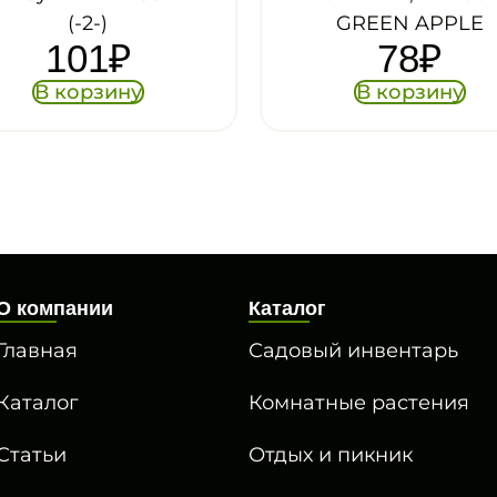
GREEN APPLE
85с
78
₽
1
В корзину
В к
О компании
Каталог
Главная
Садовый инвентарь
Каталог
Комнатные растения
Статьи
Отдых и пикник