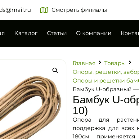
ds@mail.ru
Смотреть филиалы
ая
Каталог
Статьи
О компании
Конта
Главная
Товары
Опоры, решетки, забо
Опоры и решетки бам
Бамбук U-образный — 
Бамбук U-об
10)
Опора для растен
поддержка для всех 
180см применяется