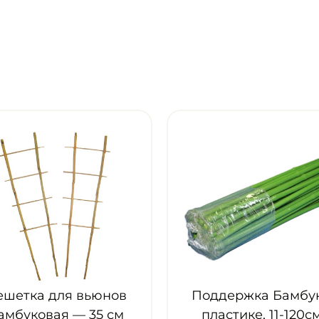
Поддержка Бамбук в
Опора Р
пластике, 11-120см,
вьюнов б