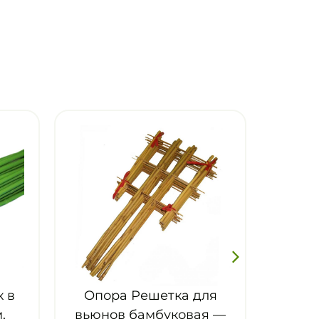
ешетка для
амбуковая —