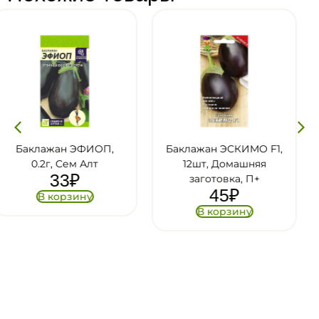
Баклажан ЭСКИМО F1,
Баклажан ХАЛИФ,
12шт, Домашняя
0.25г, Восточные
заготовка, П+
деликатесы, П+
45
₽
50
₽
В корзину
В корзину