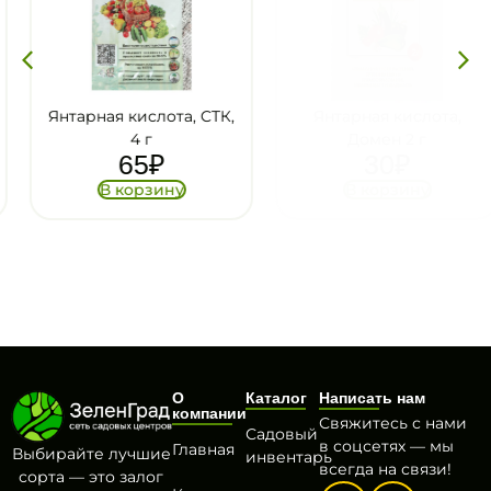
Янтарная кислота, СТК,
Янтарная кислота,
4 г
Домен 2 г
65
₽
30
₽
В корзину
В корзину
О
Каталог
Написать нам
компании
Свяжитесь с нами
Садовый
в соцсетях — мы
Главная
Выбирайте лучшие
инвентарь
всегда на связи!
сорта — это залог