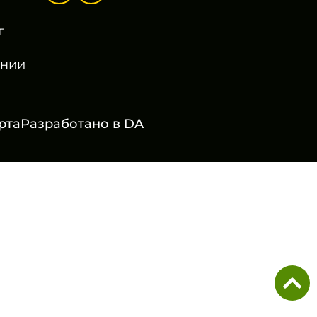
т
онии
рта
Разработано в
DA